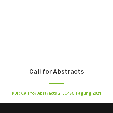
Die 2. EC4SC Tagung findet in Verbindung mit
»CHANGES« statt. Die Verbindung CHANGES bringt
drei Veranstaltungen (EC4SC, mikopa und
interCultura) und ein vielfältiges und spannendes
Programm zusammen. Mehr dazu unter
mikopa.de
Call for Abstracts
PDF: Call for Abstracts 2. EC4SC Tagung 2021