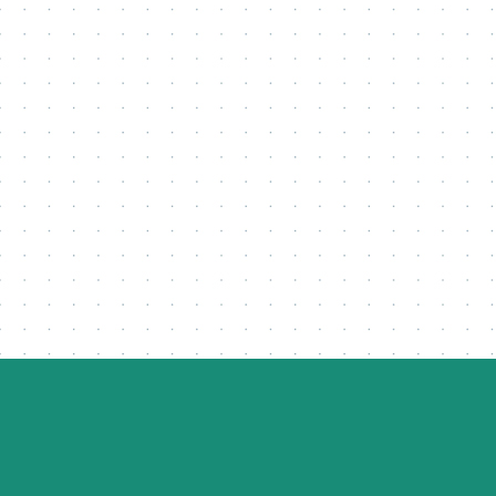
Postmigrantische
Kommunikations- und
Medienangebote
Online Konferenz | 4
. – 5. November 2021
Forschungszentrum
„Entwicklungskommunikation –
Communication for Social Change“
Institut für Kommunikations- und
Medienwissenschaft der Universität Leipzig
Das Forschungszentrum
„Entwicklungskommunikation –
Communication for Social Change“ (EC4SC)
hatte vom 4. – 5. November 2021 zur zweiten
interdisziplinären Online-Konferenz